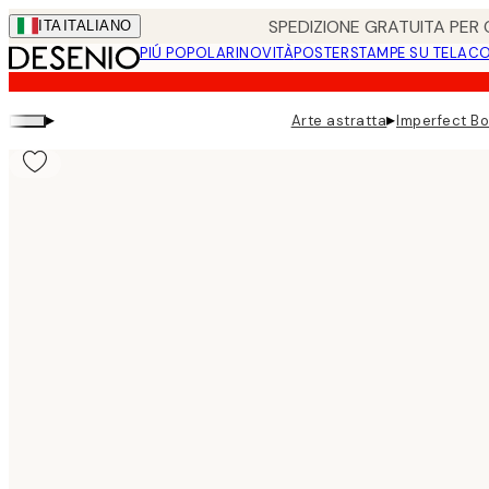
Skip
SPEDIZIONE GRATUITA PER O
ITA
ITALIANO
to
PIÚ POPOLARI
NOVITÀ
POSTER
STAMPE SU TELA
CO
main
content.
▸
▸
Arte astratta
Imperfect Bo