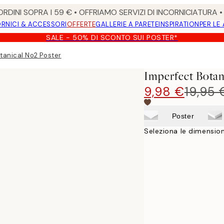
RDINI SOPRA I 59 € • OFFRIAMO SERVIZI DI INCORNICIATURA 
RNICI & ACCESSORI
OFFERTE
GALLERIE A PARETE
INSPIRATION
PER LE
SALE - 50% DI SCONTO SUI POSTER*
tanical No2 Poster
Imperfect Botan
9,98 €
19,95 
Poster
Seleziona le dimension