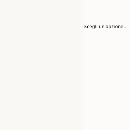
Scegli un'opzione...
Frame
30x40 cm
options
50x70 cm