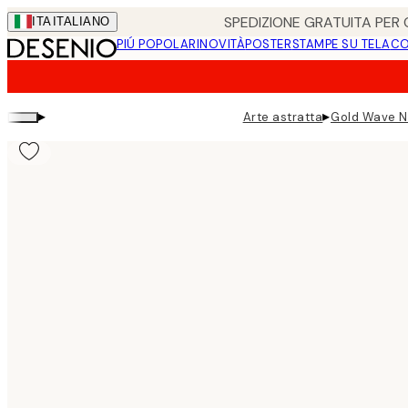
Skip
SPEDIZIONE GRATUITA PER O
ITA
ITALIANO
to
PIÚ POPOLARI
NOVITÀ
POSTER
STAMPE SU TELA
CO
main
content.
▸
▸
Arte astratta
Gold Wave N