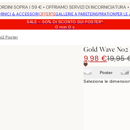
RDINI SOPRA I 59 € • OFFRIAMO SERVIZI DI INCORNICIATURA 
RNICI & ACCESSORI
OFFERTE
GALLERIE A PARETE
INSPIRATION
PER LE
SALE - 50% DI SCONTO SUI POSTER*
0 min
0 s
Valido
fino
o2 Poster
a:
2026-
Gold Wave No2 
08-
09
9,98 €
19,95 
Poster
Seleziona le dimension