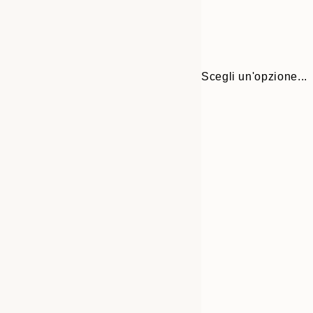
Scegli un'opzione...
Frame
30x40 cm
options