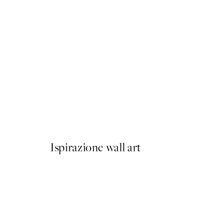
50%*
Berlin Shapes No1 Poster
Da 6,50 €
13 €
Ispirazione wall art