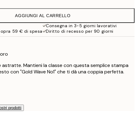
16,23 €
32,45 €
AGGIUNGI AL CARRELLO
Consegna in 3-5 giorni lavorativi
sopra 59 € di spesa
Diritto di recesso per 90 giorni
 oro
e astratte. Mantieni la classe con questa semplice stampa
esto con "Gold Wave No1" che ti dà una coppia perfetta.
ostri prodotti