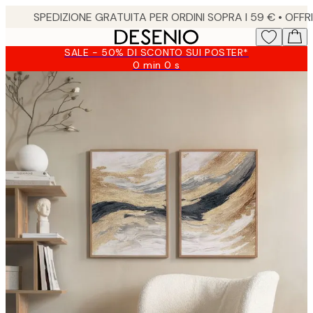
Skip
to
main
SALE - 50% DI SCONTO SUI POSTER*
content.
0 min
0 s
Valido
fino
a:
2026-
08-
09