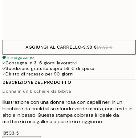
32,
Frame
options
AGGIUNGI AL CARRELLO
-
9,98 €
19,95 €
In magazzino
Consegna in 3-5 giorni lavorativi
Spedizione gratuita sopra 59 € di spesa
Diritto di recesso per 90 giorni
DESCRIZIONE DEL PRODOTTO
Donna in un bicchiere da bibita
Illustrazione con una donna rosa con capelli neri in un
bicchiere da cocktail su sfondo verde menta, con testo in
alto e in basso. Questa stampa colorata è ideale da
mettere in una galleria a parete in soggiorno.
18503-5