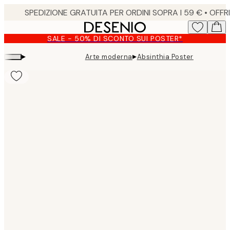
Skip
to
main
SALE - 50% DI SCONTO SUI POSTER*
content.
▸
▸
Arte moderna
Absinthia Poster
Product
images