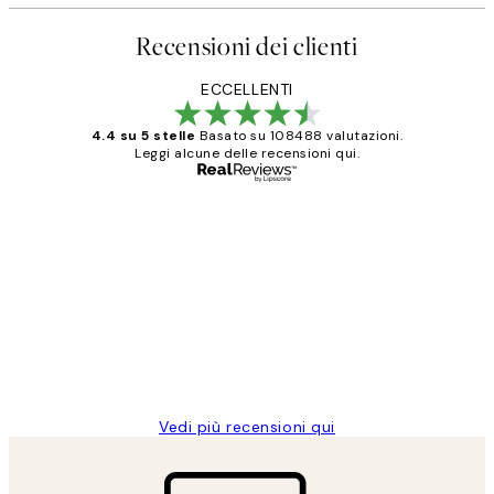
Recensioni dei clienti
ECCELLENTI
4.4 su 5 stelle
Basato su 108488 valutazioni.
Leggi alcune delle recensioni qui.
Acquirente verificato
recensioni
dei
PERFECT!!
clienti
26 mag
Alessandra G
Vedi più recensioni qui