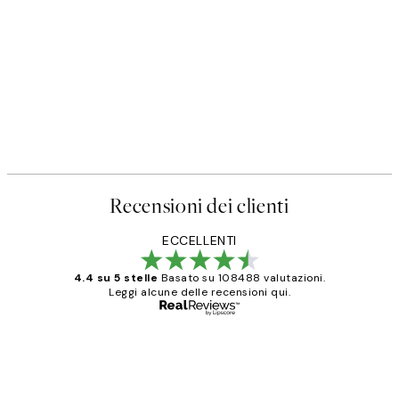
50%*
SS25
ter
Happy Place Poster
Da 3,98 €
7,95 €
Recensioni dei clienti
ECCELLENTI
4.4 su 5 stelle
Basato su 108488 valutazioni.
Leggi alcune delle recensioni qui.
Acquirente verificato
recensioni
dei
PERFECT!!