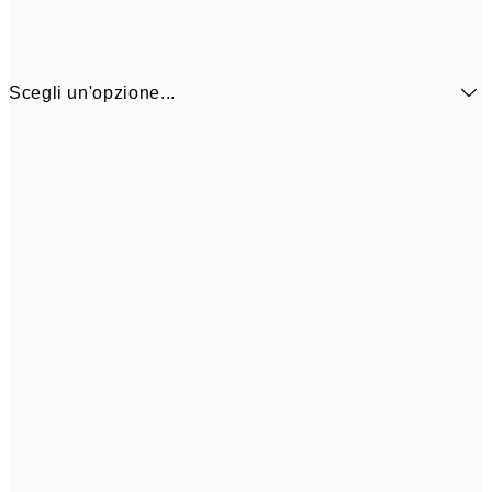
Scegli un'opzione...
30x40 cm
6,
50x70 cm
8,