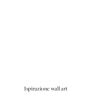
50%*
Sketchbook Dog Poster
Da 6,50 €
13 €
Ispirazione wall art