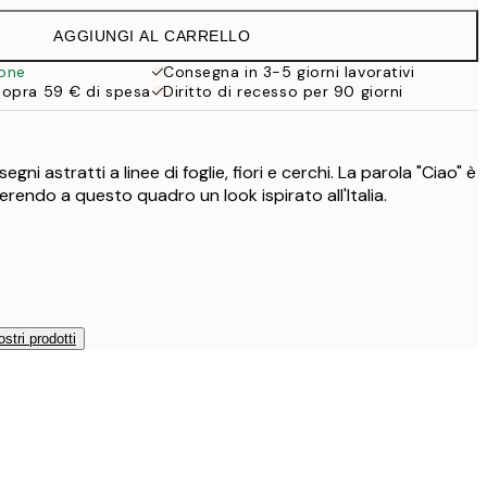
AGGIUNGI AL CARRELLO
30,45 €
ione
Consegna in 3-5 giorni lavorativi
sopra 59 € di spesa
Diritto di recesso per 90 giorni
38 €
54,45 €
gni astratti a linee di foglie, fiori e cerchi. La parola "Ciao" è
ferendo a questo quadro un look ispirato all'Italia.
ostri prodotti