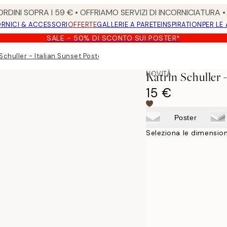
RDINI SOPRA I 59 € • OFFRIAMO SERVIZI DI INCORNICIATURA 
RNICI & ACCESSORI
OFFERTE
GALLERIE A PARETE
INSPIRATION
PER LE
SALE - 50% DI SCONTO SUI POSTER*
Schuller - Italian Sunset Poster
NOVITÀ
Katrin Schuller 
15 €
Poster
Seleziona le dimension