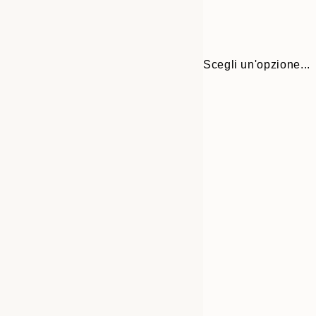
Scegli un'opzione...
Frame
21x30 cm
options
30x40 cm