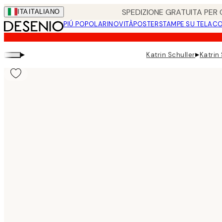
Skip
SPEDIZIONE GRATUITA PER O
ITA
ITALIANO
to
PIÚ POPOLARI
NOVITÀ
POSTER
STAMPE SU TELA
CO
main
content.
▸
▸
Katrin Schuller
Katrin 