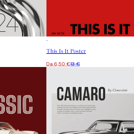
50%*
This Is It Poster
Da 6,50 €
13 €