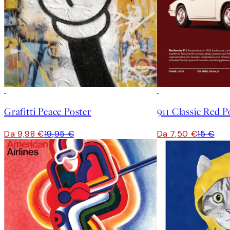
50%*
50%*
Grafitti Peace Poster
911 Classic Red P
Da 9,98 €
19,95 €
Da 7,50 €
15 €