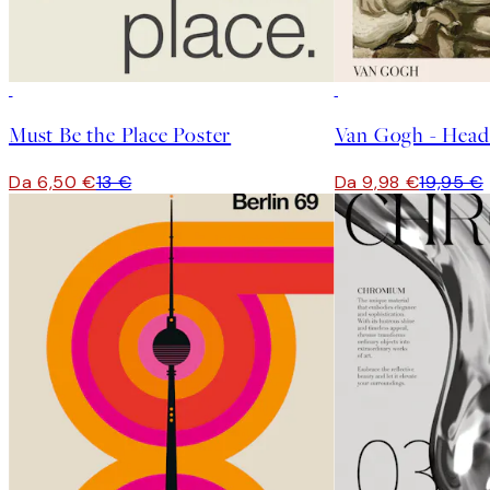
50%*
50%*
Must Be the Place Poster
Da 6,50 €
13 €
Da 9,98 €
19,95 €