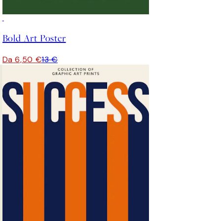
50%*
Bold Art Poster
Da 6,50 €
13 €