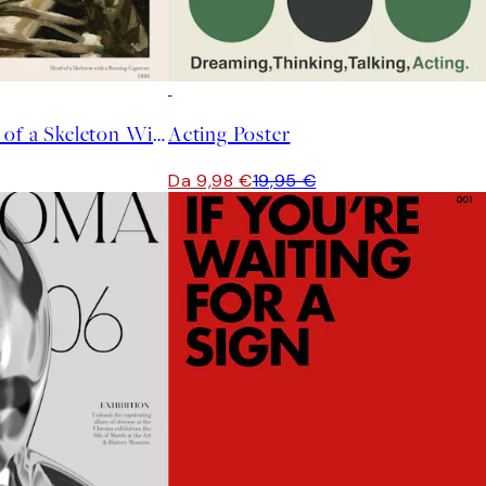
50%*
Van Gogh - Head of a Skeleton With a Burning Cigarette Poster
Acting Poster
Da 9,98 €
19,95 €