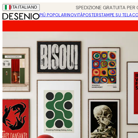
Skip
SPEDIZIONE GRATUITA PER O
ITA
ITALIANO
to
PIÚ POPOLARI
NOVITÀ
POSTER
STAMPE SU TELA
CO
main
content.