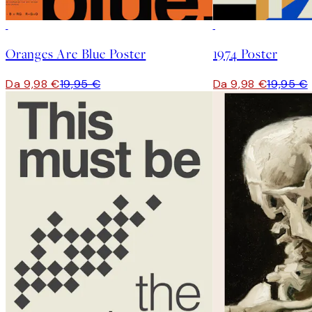
50%*
50%*
Oranges Are Blue Poster
1974 Poster
Da 9,98 €
19,95 €
Da 9,98 €
19,95 €