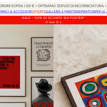
RDINI SOPRA I 59 € • OFFRIAMO SERVIZI DI INCORNICIATURA 
RNICI & ACCESSORI
OFFERTE
GALLERIE A PARETE
INSPIRATION
PER LE
SALE - 50% DI SCONTO SUI POSTER*
0 min
0 s
Valido
fino
a:
2026-
08-
09