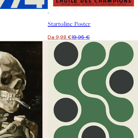
50%*
Startoline Poster
Da 9,98 €
19,95 €