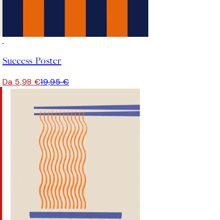
-70%
Outlet
Success Poster
Da 5,98 €
19,95 €