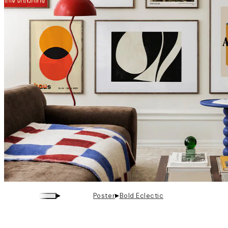
▸
▸
Poster
Bold Eclectic