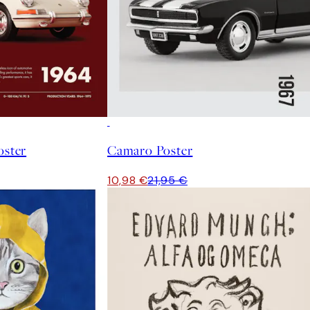
50%*
oster
Camaro Poster
10,98 €
21,95 €