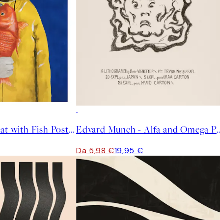
-70%
Outlet
Coco de Paris - Cat with Fish Poster
Edvard Munch - Alfa and
Da 5,98 €
19,95 €