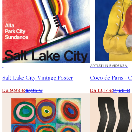
50%*
40%*
ARTISTI IN EVIDENZA
Salt Lake City Vintage Poster
Da 9,98 €
19,95 €
Da 13,17 €
21,95 €