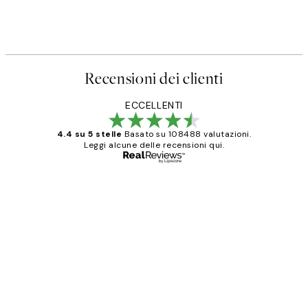
Recensioni dei clienti
ECCELLENTI
4.4 su 5 stelle
Basato su 108488 valutazioni.
Leggi alcune delle recensioni qui.
Acquirente verificato
recensioni
dei
PERFECT!!
clienti
26 mag
Alessandra G