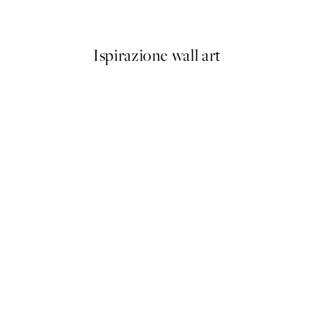
Da 6,50 €
13 €
Ispirazione wall art