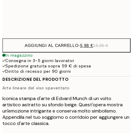
32,
Frame
options
AGGIUNGI AL CARRELLO
-
5,98 €
19,95 €
In magazzino
Consegna in 3-5 giorni lavorativi
Spedizione gratuita sopra 59 € di spesa
Diritto di recesso per 90 giorni
DESCRIZIONE DEL PRODOTTO
Arte lineare del viso spaventato
Iconica stampa d'arte di Edvard Munch di un volto
artistico astratto su sfondo beige. Quest'opera mostra
un'emozione intrigante e conserva molto simbolismo.
Appendila nel tuo soggiorno o corridoio per aggiungere un
tocco d'arte classica.