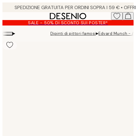
Skip
to
main
SALE - 50% DI SCONTO SUI POSTER*
content.
▸
▸
Dipinti di pittori famosi
Edvard Munch - A
Product
images