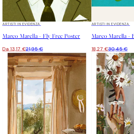
40%*
ARTISTI IN EVIDENZA
40%*
ARTISTI IN EVIDENZA
Marco Marella - Fly Free Poster
Marco Marella - 
Da 13,17 €
21,95 €
18,27 €
30,45 €