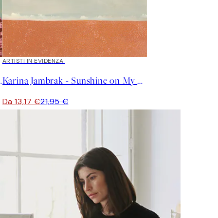
40%*
ARTISTI IN EVIDENZA
n the Ocean Poster
Karina Jambrak - Sunshine on My Face Poster
Da 13,17 €
21,95 €