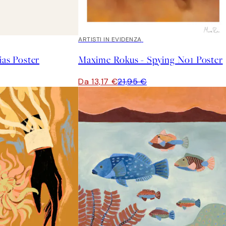
40%*
ARTISTI IN EVIDENZA
ias Poster
Maxime Rokus - Spying No1 Poster
Da 13,17 €
21,95 €