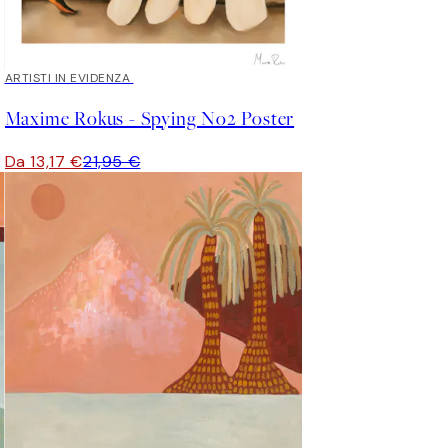
40%*
ARTISTI IN EVIDENZA
Maxime Rokus - Spying No2 Poster
Da 13,17 €
21,95 €