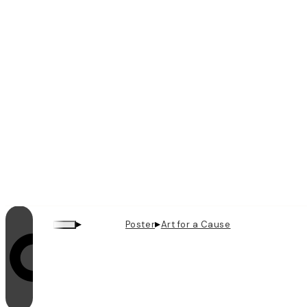
▸
▸
Poster
Art for a Cause
Il looping è attivo