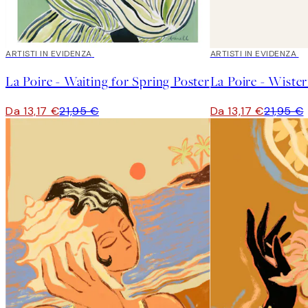
40%*
ARTISTI IN EVIDENZA
40%*
ARTISTI IN EVIDENZA
La Poire - Waiting for Spring Poster
La Poire - Wister
Da 13,17 €
21,95 €
Da 13,17 €
21,95 €