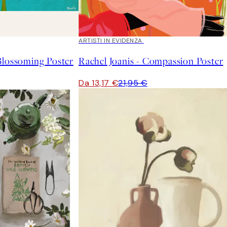
40%*
ARTISTI IN EVIDENZA
Blossoming Poster
Rachel Joanis - Compassion Poster
Da 13,17 €
21,95 €