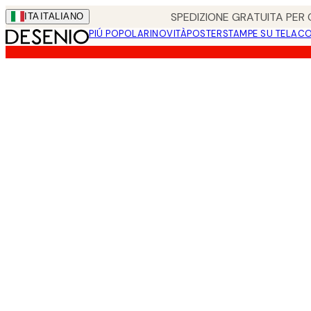
Skip
SPEDIZIONE GRATUITA PER O
ITA
ITALIANO
to
PIÚ POPOLARI
NOVITÀ
POSTER
STAMPE SU TELA
CO
main
content.