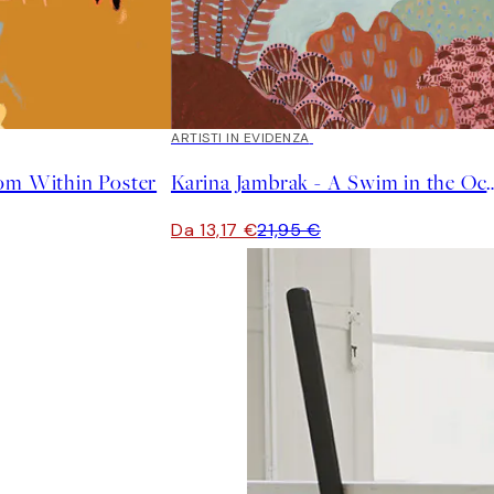
40%*
ARTISTI IN EVIDENZA
om Within Poster
Karina Jambrak - A Swim i
Da 13,17 €
21,95 €