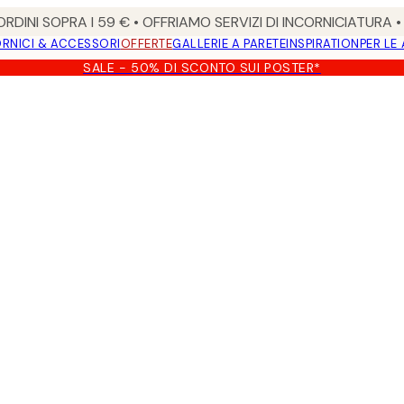
RDINI SOPRA I 59 € • OFFRIAMO SERVIZI DI INCORNICIATURA 
RNICI & ACCESSORI
OFFERTE
GALLERIE A PARETE
INSPIRATION
PER LE
SALE - 50% DI SCONTO SUI POSTER*