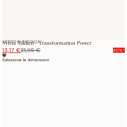
ARTISTI IN EVIDENZA
Sylvia Takken - Transformation Poster
13,17 €
21,95 €
40%*
Seleziona le dimensioni