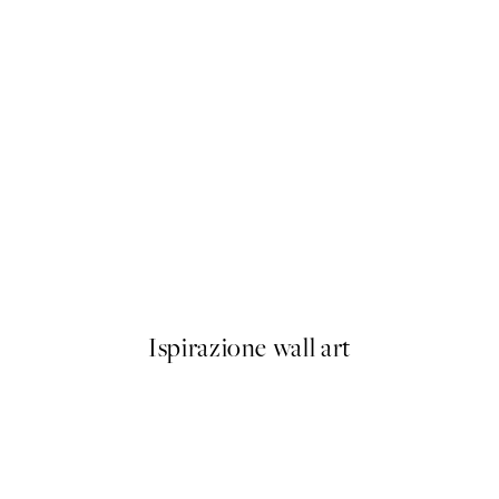
50%*
oilet Poster
Buon Appetito Poster
Da 3,98 €
7,95 €
Ispirazione wall art