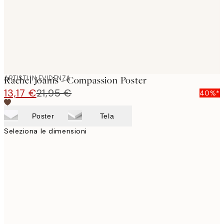
ARTISTI IN EVIDENZA
Rachel Joanis - Compassion Poster
13,17 €
21,95 €
40%*
Poster
Tela
Seleziona le dimensioni