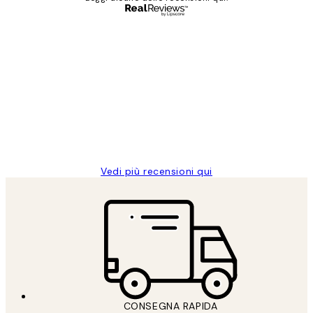
Acquirente verificato
recensioni
dei
PERFECT!!
clienti
26 mag
Alessandra G
Vedi più recensioni qui
CONSEGNA RAPIDA