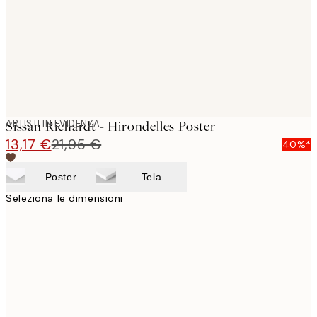
images
ARTISTI IN EVIDENZA
Sissan Richardt - Hirondelles Poster
13,17 €
21,95 €
40%*
Poster
Tela
Seleziona le dimensioni