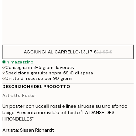
22,8
50x70 cm
Frame
options
AGGIUNGI AL CARRELLO
-
13,17 €
21,95 €
In magazzino
Consegna in 3-5 giorni lavorativi
Spedizione gratuita sopra 59 € di spesa
Diritto di recesso per 90 giorni
DESCRIZIONE DEL PRODOTTO
Astratto Poster
Un poster con uccelli rossi e linee sinuose su uno sfondo
beige. Presenta motivi blu e il testo "LA DANSE DES
HIRONDELLES".
Artista: Sissan Richardt