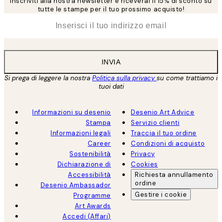
Inscriviti alla nostra newsletter e riceverai il 15% di sconto su
tutte le stampe per il tuo prossimo acquisto!
*
Email
INVIA
Si prega di leggere la nostra
Politica sulla privacy
su come trattiamo i
tuoi dati
Informazioni su desenio
Desenio Art Advice
Stampa
Servizio clienti
Informazioni legali
Traccia il tuo ordine
Career
Condizioni di acquisto
Sostenibilità
Privacy
Dichiarazione di
Cookies
Accessibilità
Richiesta annullamento
ordine
Desenio Ambassador
Gestire i cookie
Programme
Art Awards
Accedi (Affari)