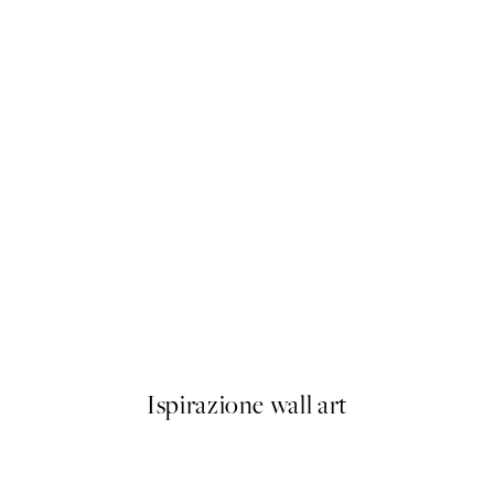
50%*
ond of Water Lilies Poster
William Morris - Anemone Po
Da 6,50 €
13 €
Ispirazione wall art