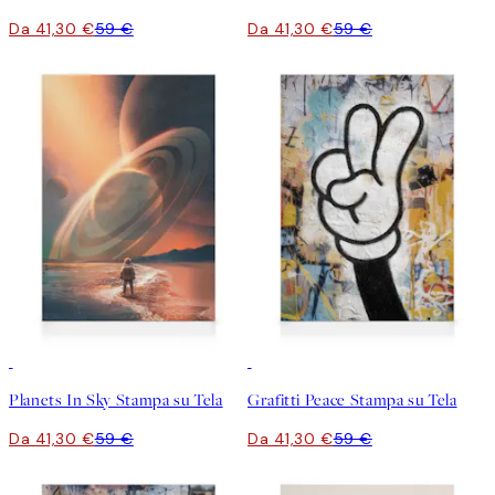
Da 41,30 €
59 €
Da 41,30 €
59 €
30%*
30%*
Planets In Sky Stampa su Tela
Grafitti Peace Stampa su Tela
Da 41,30 €
59 €
Da 41,30 €
59 €