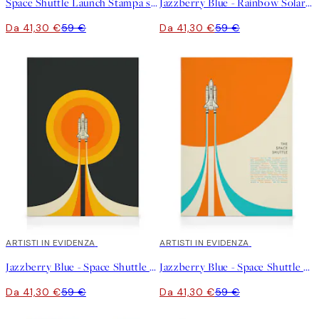
Space Shuttle Launch Stampa su Tela
Jazzberry Blue - Rainbow Solar System Stampa su Tela
Da 41,30 €
59 €
Da 41,30 €
59 €
30%*
ARTISTI IN EVIDENZA
30%*
ARTISTI IN EVIDENZA
Jazzberry Blue - Space Shuttle No2 Stampa su Tela
Jazzberry Blue - Space Shuttle No1 Stampa su Tela
Da 41,30 €
59 €
Da 41,30 €
59 €