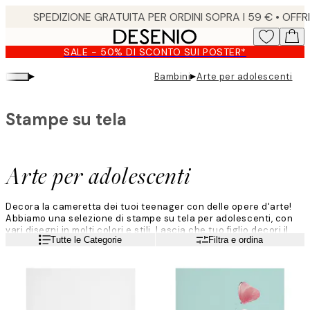
Skip
to
main
SALE - 50% DI SCONTO SUI POSTER*
content.
▸
▸
Bambini
Arte per adolescenti
Stampe su tela
Arte per adolescenti
Decora la cameretta dei tuoi teenager con delle opere d'arte!
Abbiamo una selezione di stampe su tela per adolescenti, con
vari disegni in molti colori e stili. Lascia che tuo figlio decori il
Leggi di più
Tutte le Categorie
Filtra e ordina
suo spazio per creare un mondo tutto suo, dove si sentirà felice
e motivato.