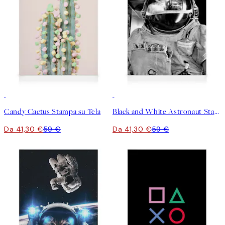
30%*
30%*
Candy Cactus Stampa su Tela
Black and White Astronaut Stampa su Tela
Da 41,30 €
59 €
Da 41,30 €
59 €