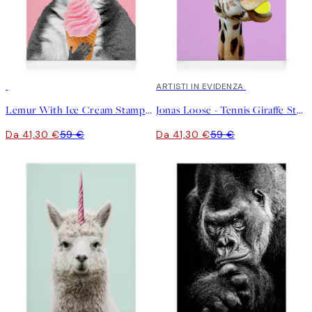
30%*
30%*
ARTISTI IN EVIDENZA
Lemur With Ice Cream Stampa su Tela
Jonas Loose - Tennis Giraffe Stampa su Tela
Da 41,30 €
59 €
Da 41,30 €
59 €