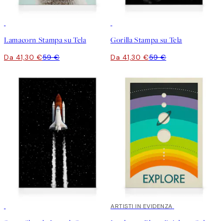
30%*
30%*
Lamacorn Stampa su Tela
Gorilla Stampa su Tela
Da 41,30 €
59 €
Da 41,30 €
59 €
30%*
30%*
ARTISTI IN EVIDENZA