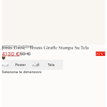
images
ARTISTI IN EVIDENZA
Jonas Loose - Tennis Giraffe Stampa Su Tela
41,30 €
59 €
30%*
Poster
Tela
Seleziona le dimensioni