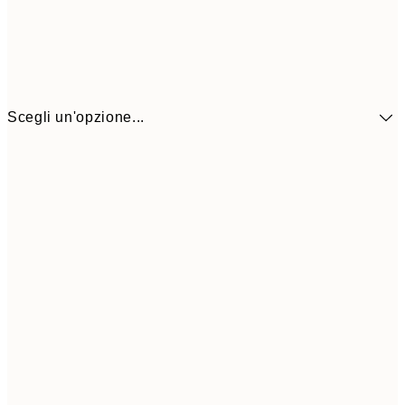
Scegli un'opzione...
41,3
30x40 cm