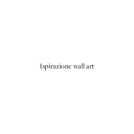
-40%
Abstract Landscape Pacchetto
Da 23,94 €
39,90 €
Ispirazione wall art