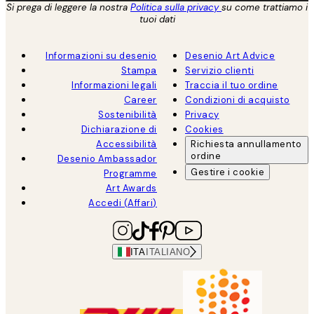
Si prega di leggere la nostra
Politica sulla privacy
su come trattiamo i
tuoi dati
Informazioni su desenio
Desenio Art Advice
Stampa
Servizio clienti
Informazioni legali
Traccia il tuo ordine
Career
Condizioni di acquisto
Sostenibilità
Privacy
Dichiarazione di
Cookies
Accessibilità
Richiesta annullamento
ordine
Desenio Ambassador
Gestire i cookie
Programme
Art Awards
Accedi (Affari)
ITA
ITALIANO