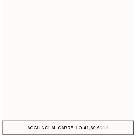
69,3
50x70 cm
Senza cornice
AGGIUNGI AL CARRELLO
-
41,30 €
59 €