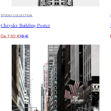
50%*
STUDIO COLLECTION
Chrysler Building Poster
Da 7,50 €
15 €