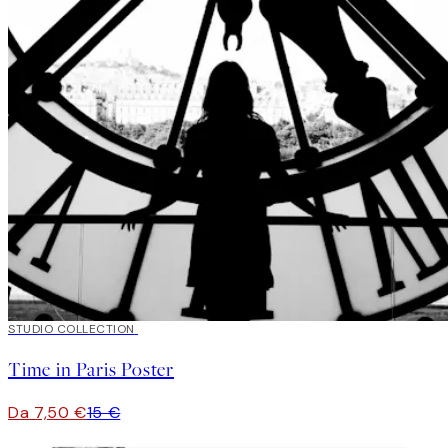
50%*
STUDIO COLLECTION
Time in Paris Poster
Da 7,50 €
15 €