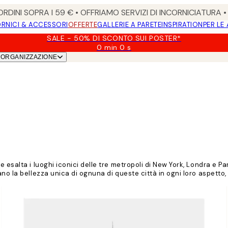
RDINI SOPRA I 59 € • OFFRIAMO SERVIZI DI INCORNICIATURA 
RNICI & ACCESSORI
OFFERTE
GALLERIE A PARETE
INSPIRATION
PER LE
SALE - 50% DI SCONTO SUI POSTER*
0 min
0 s
Valido
ORGANIZZAZIONE
fino
a:
2026-
08-
09
esalta i luoghi iconici delle tre metropoli di New York, Londra e Pa
o la bellezza unica di ognuna di queste città in ogni loro aspetto, d