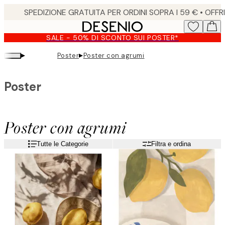
Skip
to
main
SALE - 50% DI SCONTO SUI POSTER*
content.
▸
▸
Poster
Poster con agrumi
Poster
Poster con agrumi
Tutte le Categorie
Filtra e ordina