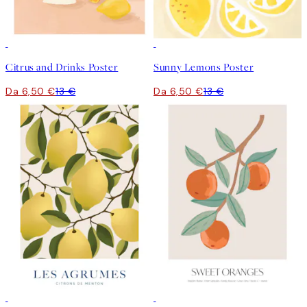
50%*
50%*
Citrus and Drinks Poster
Sunny Lemons Poster
Da 6,50 €
13 €
Da 6,50 €
13 €
50%*
50%*