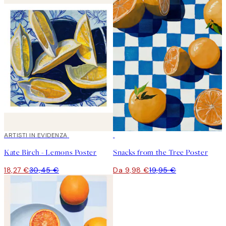
40%*
ARTISTI IN EVIDENZA
50%*
Kate Birch - Lemons Poster
Snacks from the Tree Poster
18,27 €
30,45 €
Da 9,98 €
19,95 €