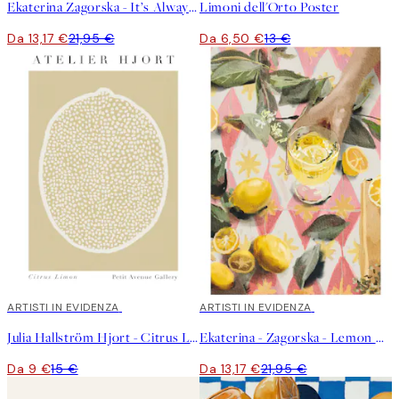
Ekaterina Zagorska - It’s Always Limoncello Time Poster
Limoni dell'Orto Poster
Da 13,17 €
21,95 €
Da 6,50 €
13 €
40%*
ARTISTI IN EVIDENZA
40%*
ARTISTI IN EVIDENZA
Julia Hallström Hjort - Citrus Limon Poster
Ekaterina - Zagorska - Lemon Cocktail Poster
Da 9 €
15 €
Da 13,17 €
21,95 €