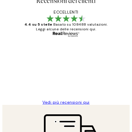
Recensioni dei clienti
ECCELLENTI
4.4 su 5 stelle
Basato su 108488 valutazioni.
Leggi alcune delle recensioni qui.
Acquirente verificato
recensioni
dei
PERFECT!!
clienti
26 mag
Alessandra G
Vedi più recensioni qui