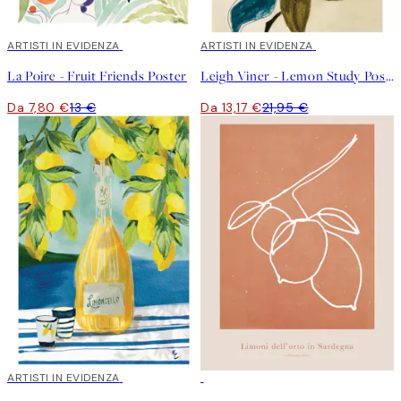
40%*
ARTISTI IN EVIDENZA
40%*
ARTISTI IN EVIDENZA
La Poire - Fruit Friends Poster
Leigh Viner - Lemon Study Poster
Da 7,80 €
13 €
Da 13,17 €
21,95 €
40%*
ARTISTI IN EVIDENZA
50%*