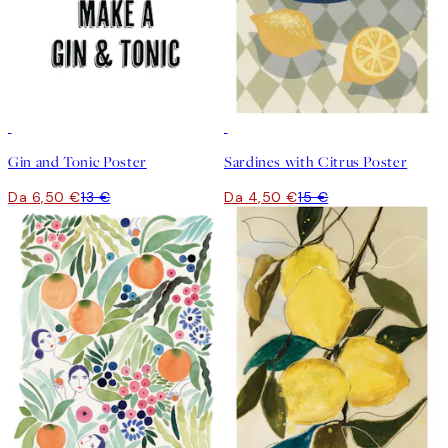
50%*
-70%
Outlet
Gin and Tonic Poster
Sardines with Citrus Poster
Da 6,50 €
13 €
Da 4,50 €
15 €