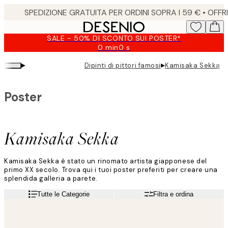
Skip
to
main
SALE - 50% DI SCONTO SUI POSTER*
content.
0 min
0 s
Valido
fino
▸
▸
Dipinti di pittori famosi
Kamisaka Sekka
a:
2026-
08-
Poster
09
Kamisaka Sekka
Kamisaka Sekka è stato un rinomato artista giapponese del
primo XX secolo. Trova qui i tuoi poster preferiti per creare una
splendida galleria a parete.
Tutte le Categorie
Filtra e ordina