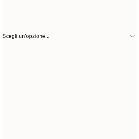
Scegli un'opzione...
6,
21x30 cm