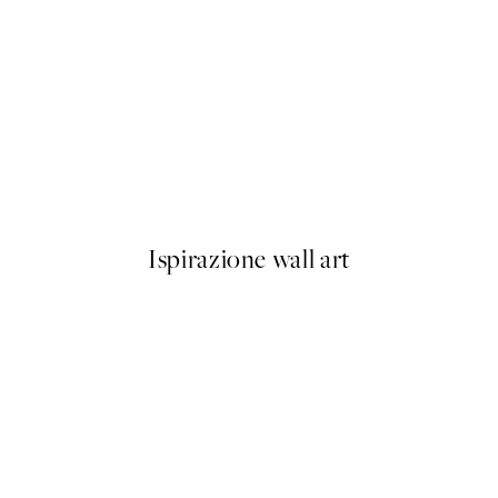
NOVITÀ
End of Bloom Poster
Da 13 €
Ispirazione wall art