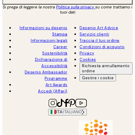
Si prega di leggere la nostra
Politica sulla privacy
su come trattiamo i
tuoi dati
Informazioni su desenio
Desenio Art Advice
Stampa
Servizio clienti
Informazioni legali
Traccia il tuo ordine
Career
Condizioni di acquisto
Sostenibilità
Privacy
Dichiarazione di
Cookies
Accessibilità
Richiesta annullamento
ordine
Desenio Ambassador
Gestire i cookie
Programme
Art Awards
Accedi (Affari)
ITA
ITALIANO