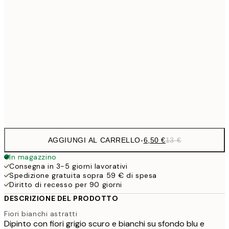
9,
30x40 cm
19,
16,2
50x70 cm
32,
24,5
70x100 cm
Frame
options
AGGIUNGI AL CARRELLO
-
6,50 €
13 €
In magazzino
Consegna in 3-5 giorni lavorativi
Spedizione gratuita sopra 59 € di spesa
Diritto di recesso per 90 giorni
DESCRIZIONE DEL PRODOTTO
Fiori bianchi astratti
Dipinto con fiori grigio scuro e bianchi su sfondo blu e