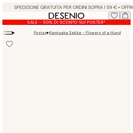
Skip
to
main
SALE - 50% DI SCONTO SUI POSTER*
content.
▸
▸
Poster
Kamisaka Sekka - Flowers of a Hundred W
Product
images