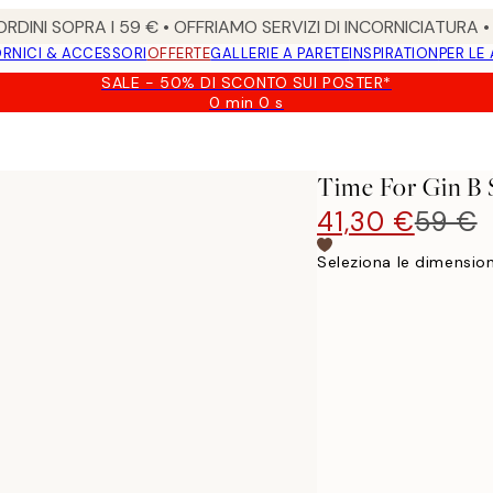
RDINI SOPRA I 59 € • OFFRIAMO SERVIZI DI INCORNICIATURA 
RNICI & ACCESSORI
OFFERTE
GALLERIE A PARETE
INSPIRATION
PER LE
SALE - 50% DI SCONTO SUI POSTER*
0 min
0 s
Valido
fino
a:
2026-
Time For Gin B 
08-
09
41,30 €
59 €
Seleziona le dimension