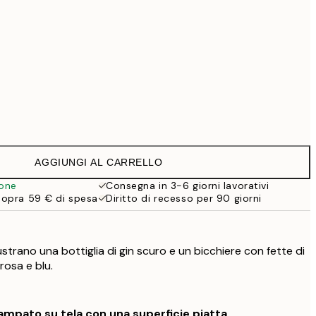
Senza cornice
AGGIUNGI AL CARRELLO
ione
Consegna in 3-6 giorni lavorativi
sopra 59 € di spesa
Diritto di recesso per 90 giorni
ustrano una bottiglia di gin scuro e un bicchiere con fette di
rosa e blu.
mpato su tela con una superficie piatta.