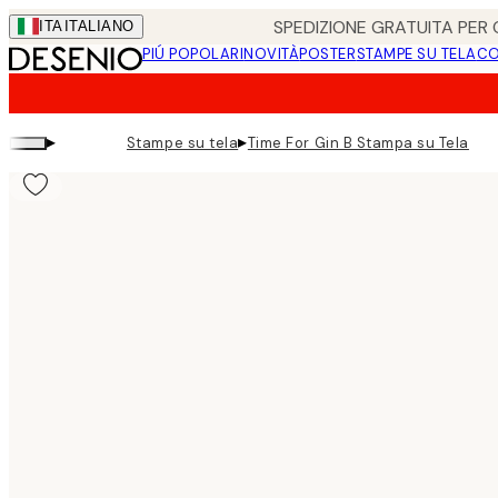
Skip
SPEDIZIONE GRATUITA PER O
ITA
ITALIANO
to
PIÚ POPOLARI
NOVITÀ
POSTER
STAMPE SU TELA
CO
main
content.
▸
▸
Stampe su tela
Time For Gin B Stampa su Tela