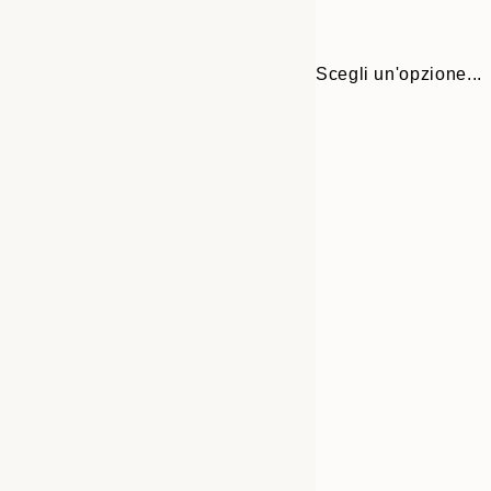
Scegli un'opzione...
30x40 cm
50x70 cm