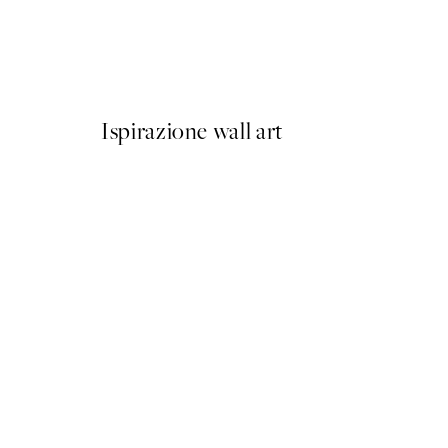
Olive Branches in Vase Post
Da 6,50 €
13 €
Ispirazione wall art