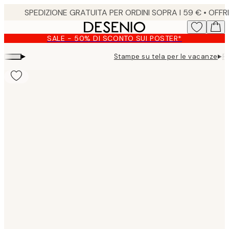
Skip
to
main
SALE - 50% DI SCONTO SUI POSTER*
content.
▸
▸
Stampe su tela per le vacanze
R
Product
images