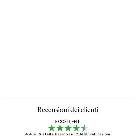
50%*
Poster
Prada Poster
Da 3,98 €
7,95 €
Recensioni dei clienti
ECCELLENTI
4.4 su 5 stelle
Basato su 108488 valutazioni.