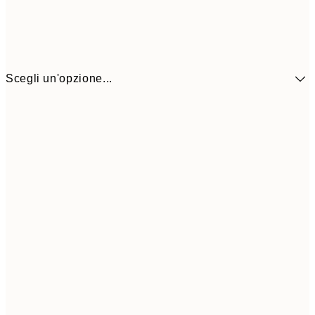
Scegli un'opzione...
41,3
30x40 cm