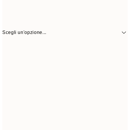
Scegli un'opzione...
41,3
30x40 cm