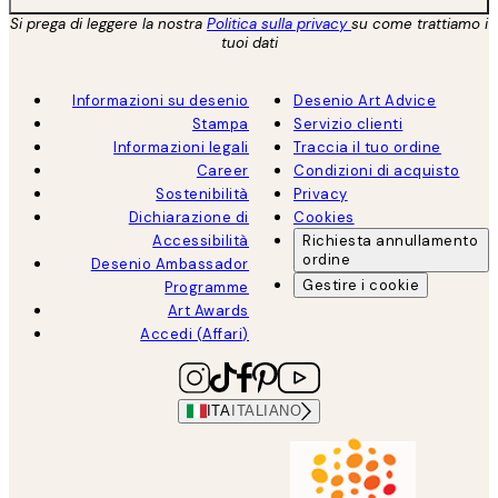
Si prega di leggere la nostra
Politica sulla privacy
su come trattiamo i
tuoi dati
Informazioni su desenio
Desenio Art Advice
Stampa
Servizio clienti
Informazioni legali
Traccia il tuo ordine
Career
Condizioni di acquisto
Sostenibilità
Privacy
Dichiarazione di
Cookies
Accessibilità
Richiesta annullamento
ordine
Desenio Ambassador
Gestire i cookie
Programme
Art Awards
Accedi (Affari)
ITA
ITALIANO