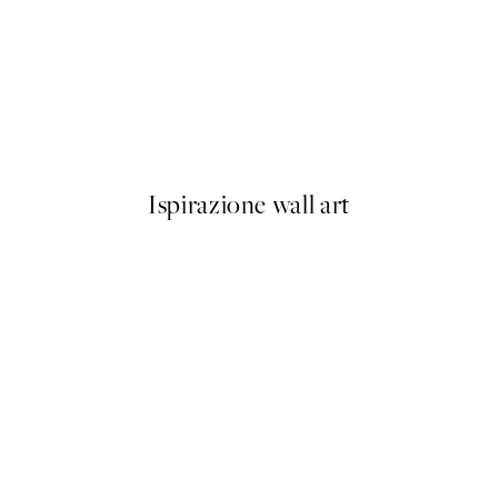
50%*
1 Poster
Watercolor Seaweed No2 Pos
Da 6,50 €
13 €
Ispirazione wall art