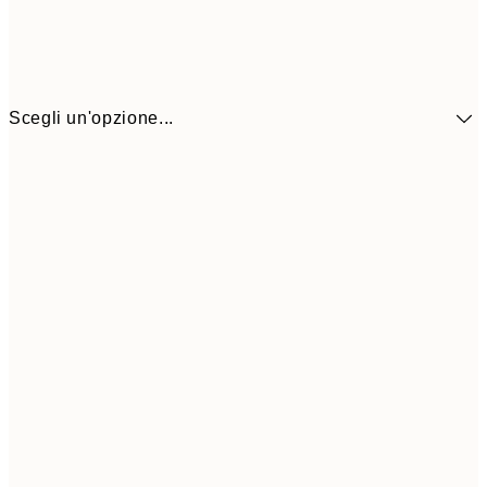
Scegli un'opzione...
9,
30x40 cm
19,