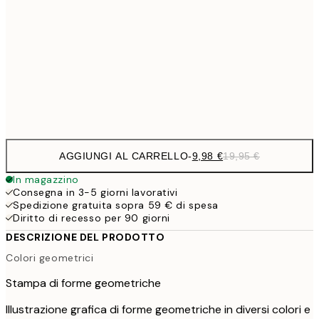
16,2
50x70 cm
32,
24,5
70x100 cm
Frame
options
AGGIUNGI AL CARRELLO
-
9,98 €
19,95 €
In magazzino
Consegna in 3-5 giorni lavorativi
Spedizione gratuita sopra 59 € di spesa
Diritto di recesso per 90 giorni
DESCRIZIONE DEL PRODOTTO
Colori geometrici
Stampa di forme geometriche
Illustrazione grafica di forme geometriche in diversi colori e