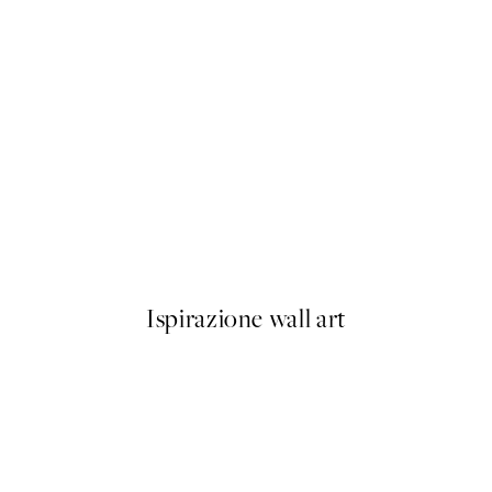
50%*
Olive Branches in Vase Poster
Da 6,50 €
13 €
Ispirazione wall art