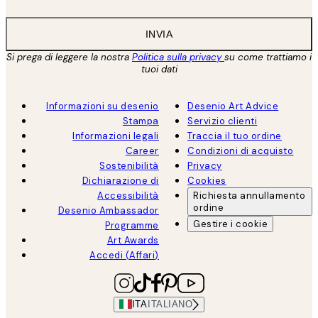
INVIA
Si prega di leggere la nostra
Politica sulla privacy
su come trattiamo i
tuoi dati
Informazioni su desenio
Desenio Art Advice
Stampa
Servizio clienti
Informazioni legali
Traccia il tuo ordine
Career
Condizioni di acquisto
Sostenibilità
Privacy
Dichiarazione di
Cookies
Accessibilità
Richiesta annullamento
ordine
Desenio Ambassador
Gestire i cookie
Programme
Art Awards
Accedi (Affari)
ITA
ITALIANO