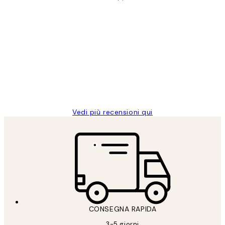
Acquirente verificato
recensioni
dei
PERFECT!!
clienti
26 mag
Alessandra G
Vedi più recensioni qui
CONSEGNA RAPIDA
3-5 giorni