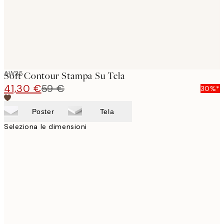
AW25
Soft Contour Stampa Su Tela
41,30 €
59 €
30%*
Poster
Tela
Seleziona le dimensioni