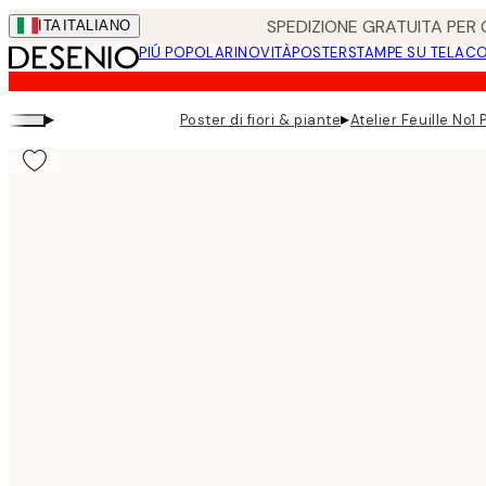
Skip
SPEDIZIONE GRATUITA PER O
ITA
ITALIANO
to
PIÚ POPOLARI
NOVITÀ
POSTER
STAMPE SU TELA
CO
main
content.
▸
▸
Poster di fiori & piante
Atelier Feuille No1 