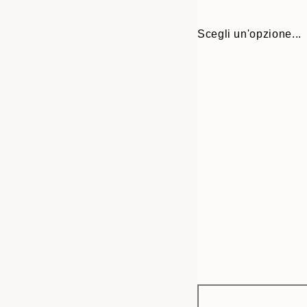
Scegli un'opzione...
Frame
30x40 cm
options
50x70 cm