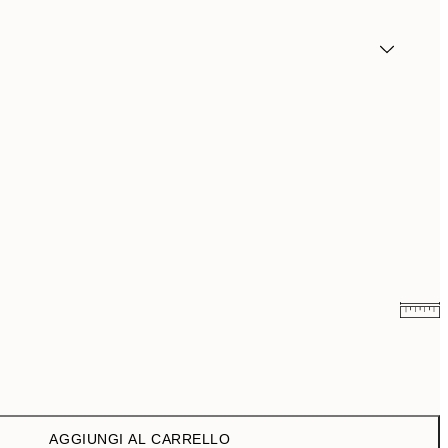
9,98 €
19,95 €
16,23 €
32,45 €
AGGIUNGI AL CARRELLO