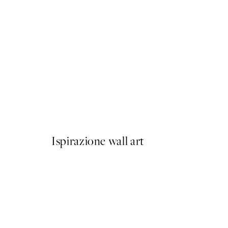
50%*
Autumn Stroll Poster
Da 6,50 €
13 €
Ispirazione wall art