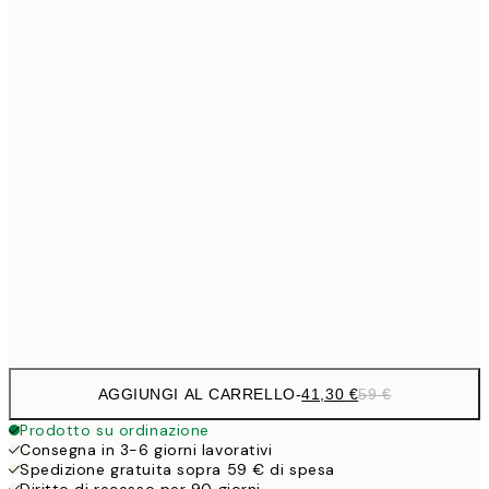
Senza cornice
AGGIUNGI AL CARRELLO
-
41,30 €
59 €
Prodotto su ordinazione
Consegna in 3-6 giorni lavorativi
Spedizione gratuita sopra 59 € di spesa
Diritto di recesso per 90 giorni