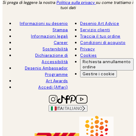
Si prega di leggere la nostra
Politica sulla privacy
su come trattiamo i
tuoi dati
Informazioni su desenio
Desenio Art Advice
Stampa
Servizio clienti
Informazioni legali
Traccia il tuo ordine
Career
Condizioni di acquisto
Sostenibilità
Privacy
Dichiarazione di
Cookies
Accessibilità
Richiesta annullamento
ordine
Desenio Ambassador
Gestire i cookie
Programme
Art Awards
Accedi (Affari)
ITA
ITALIANO