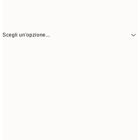
Scegli un'opzione...
41,3
30x40 cm