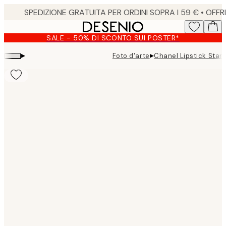
Skip
to
main
SALE - 50% DI SCONTO SUI POSTER*
content.
▸
▸
Foto d'arte
Chanel Lipstick Stam
Product
images