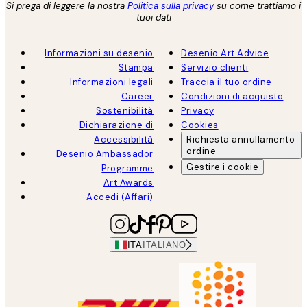
Si prega di leggere la nostra
Politica sulla privacy
su come trattiamo i
tuoi dati
Informazioni su desenio
Desenio Art Advice
Stampa
Servizio clienti
Informazioni legali
Traccia il tuo ordine
Career
Condizioni di acquisto
Sostenibilità
Privacy
Dichiarazione di
Cookies
Accessibilità
Richiesta annullamento
ordine
Desenio Ambassador
Gestire i cookie
Programme
Art Awards
Accedi (Affari)
ITA
ITALIANO