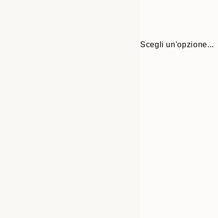
Scegli un'opzione...
30x40 cm
50x70 cm