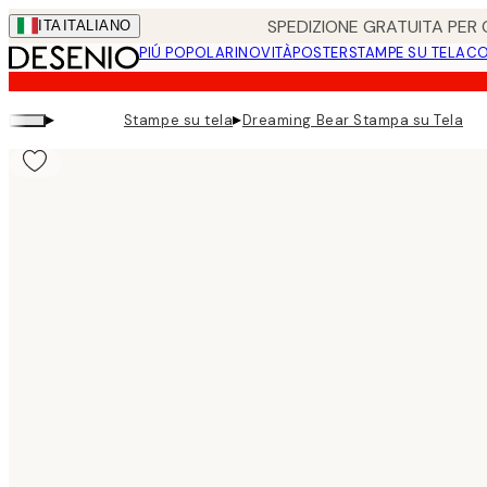
Skip
SPEDIZIONE GRATUITA PER O
ITA
ITALIANO
to
PIÚ POPOLARI
NOVITÀ
POSTER
STAMPE SU TELA
CO
main
content.
▸
▸
Stampe su tela
Dreaming Bear Stampa su Tela