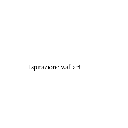
50%*
Berlin Shapes No2 Poster
Da 6,50 €
13 €
Ispirazione wall art