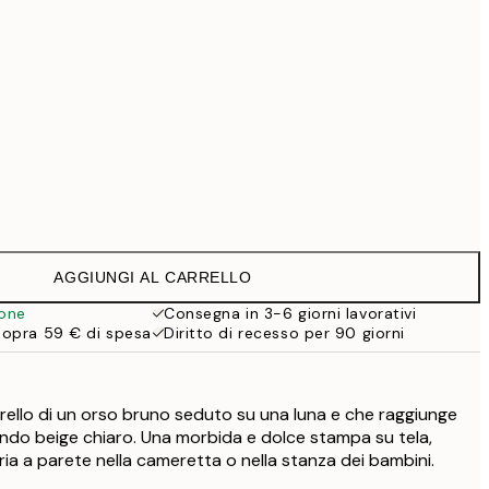
99 €
Senza cornice
AGGIUNGI AL CARRELLO
ione
Consegna in 3-6 giorni lavorativi
sopra 59 € di spesa
Diritto di recesso per 90 giorni
erello di un orso bruno seduto su una luna e che raggiunge
ndo beige chiaro. Una morbida e dolce stampa su tela,
ria a parete nella cameretta o nella stanza dei bambini.