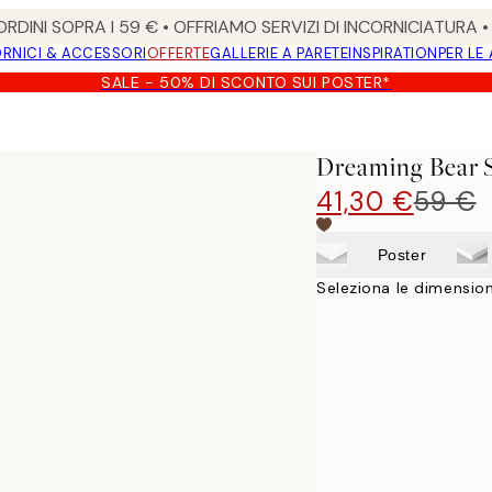
RDINI SOPRA I 59 € • OFFRIAMO SERVIZI DI INCORNICIATURA 
RNICI & ACCESSORI
OFFERTE
GALLERIE A PARETE
INSPIRATION
PER LE
SALE - 50% DI SCONTO SUI POSTER*
Dreaming Bear 
41,30 €
59 €
Poster
Seleziona le dimension