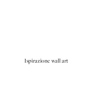
-40%
Abstract Landscape Pacchet
Da 23,94 €
39,90 €
Ispirazione wall art