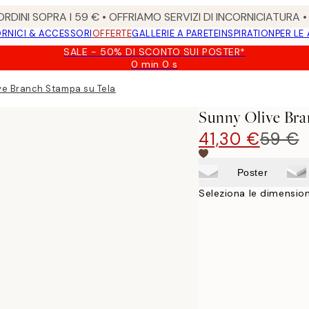
RDINI SOPRA I 59 € • OFFRIAMO SERVIZI DI INCORNICIATURA 
RNICI & ACCESSORI
OFFERTE
GALLERIE A PARETE
INSPIRATION
PER LE
SALE - 50% DI SCONTO SUI POSTER*
0 min
0 s
Valido
fino
ve Branch Stampa su Tela
a:
2026-
Sunny Olive Bra
08-
09
41,30 €
59 €
Poster
Seleziona le dimension