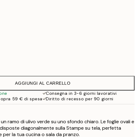
69,30 €
99 €
Senza cornice
AGGIUNGI AL CARRELLO
ione
Consegna in 3-6 giorni lavorativi
sopra 59 € di spesa
Diritto di recesso per 90 giorni
un ramo di ulivo verde su uno sfondo chiaro. Le foglie ovali e
 disposte diagonalmente sulla Stampe su tela, perfetta
 per la tua cucina o sala da pranzo.