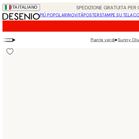
Skip
SPEDIZIONE GRATUITA PER O
ITA
ITALIANO
to
PIÚ POPOLARI
NOVITÀ
POSTER
STAMPE SU TELA
CO
main
content.
▸
▸
Piante verdi
Sunny Oli