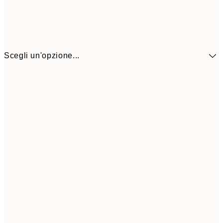
Scegli un'opzione...
41,3
30x40 cm