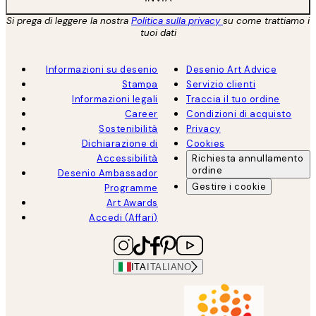
Si prega di leggere la nostra
Politica sulla privacy
su come trattiamo i
tuoi dati
Informazioni su desenio
Desenio Art Advice
Stampa
Servizio clienti
Informazioni legali
Traccia il tuo ordine
Career
Condizioni di acquisto
Sostenibilità
Privacy
Dichiarazione di
Cookies
Accessibilità
Richiesta annullamento
ordine
Desenio Ambassador
Gestire i cookie
Programme
Art Awards
Accedi (Affari)
ITA
ITALIANO