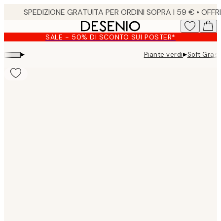
Skip
to
main
SALE - 50% DI SCONTO SUI POSTER*
content.
▸
▸
Piante verdi
Soft Gras
Product
images