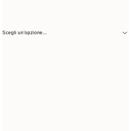
Scegli un'opzione...
41,3
30x40 cm