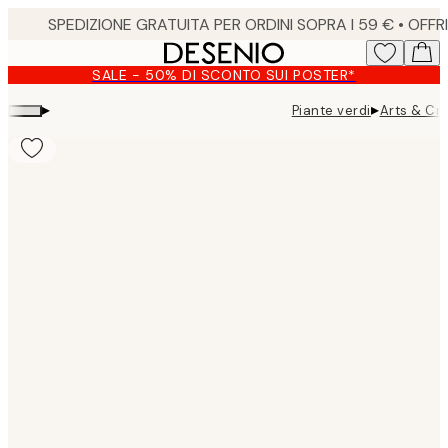
Skip
to
main
SALE - 50% DI SCONTO SUI POSTER*
content.
▸
▸
Piante verdi
Arts & Cr
Product
images