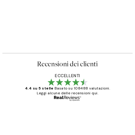
50%*
Poster
Prada Poster
Da 3,98 €
7,95 €
Recensioni dei clienti
ECCELLENTI
4.4 su 5 stelle
Basato su 108488 valutazioni.
Leggi alcune delle recensioni qui.
Acquirente verificato
recensioni
dei
PERFECT!!
clienti