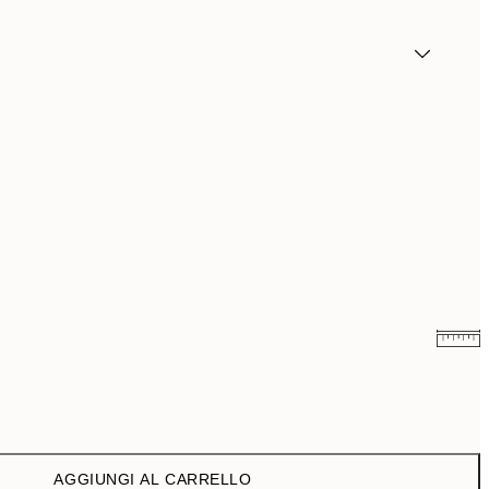
6,50 €
13 €
9,98 €
19,95 €
AGGIUNGI AL CARRELLO
16,23 €