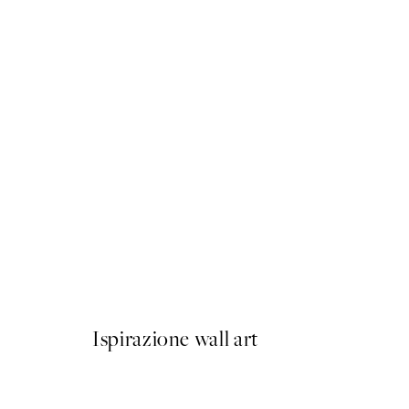
50%*
Elsa Beskow - The Sun Egg
Da 6,50 €
13 €
Ispirazione wall art