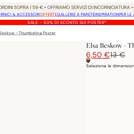
RDINI SOPRA I 59 € • OFFRIAMO SERVIZI DI INCORNICIATURA 
RNICI & ACCESSORI
OFFERTE
GALLERIE A PARETE
INSPIRATION
PER LE
SALE - 50% DI SCONTO SUI POSTER*
 Beskow - Thumbelina Poster
Elsa Beskow - T
6,50 €
13 €
Seleziona le dimension