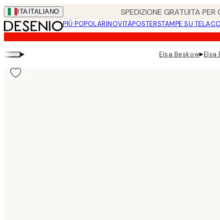
Skip
SPEDIZIONE GRATUITA PER O
ITA
ITALIANO
to
PIÚ POPOLARI
NOVITÀ
POSTER
STAMPE SU TELA
CO
main
content.
▸
▸
Elsa Beskow
Elsa