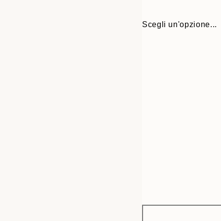
Scegli un'opzione...
Frame
21x30 cm
options
30x40 cm