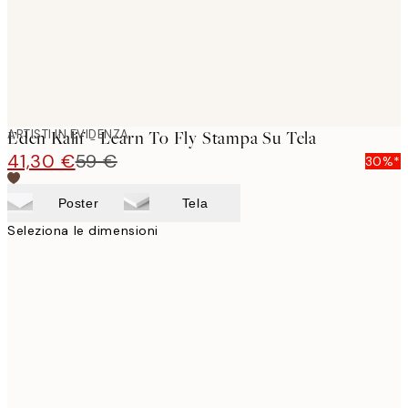
ARTISTI IN EVIDENZA
Eden Kalif - Learn To Fly Stampa Su Tela
41,30 €
59 €
30%*
Poster
Tela
Seleziona le dimensioni