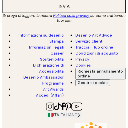
INVIA
Si prega di leggere la nostra
Politica sulla privacy
su come trattiamo i
tuoi dati
Informazioni su desenio
Desenio Art Advice
Stampa
Servizio clienti
Informazioni legali
Traccia il tuo ordine
Career
Condizioni di acquisto
Sostenibilità
Privacy
Dichiarazione di
Cookies
Accessibilità
Richiesta annullamento
ordine
Desenio Ambassador
Gestire i cookie
Programme
Art Awards
Accedi (Affari)
ITA
ITALIANO