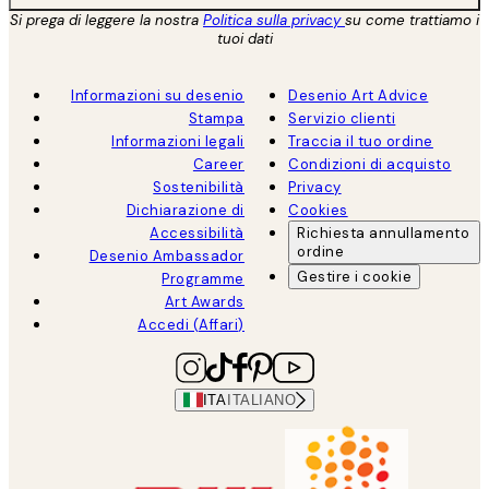
Si prega di leggere la nostra
Politica sulla privacy
su come trattiamo i
tuoi dati
Informazioni su desenio
Desenio Art Advice
Stampa
Servizio clienti
Informazioni legali
Traccia il tuo ordine
Career
Condizioni di acquisto
Sostenibilità
Privacy
Dichiarazione di
Cookies
Accessibilità
Richiesta annullamento
ordine
Desenio Ambassador
Gestire i cookie
Programme
Art Awards
Accedi (Affari)
ITA
ITALIANO