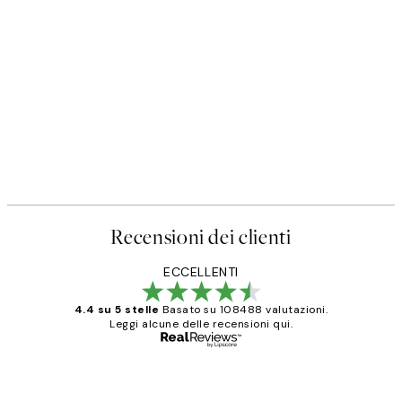
50%*
Olive Branches in Vase Poster
Da 6,50 €
13 €
Recensioni dei clienti
ECCELLENTI
4.4 su 5 stelle
Basato su 108488 valutazioni.
Leggi alcune delle recensioni qui.
Acquirente verificato
recensioni