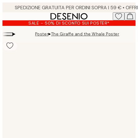
Skip
to
main
SALE - 50% DI SCONTO SUI POSTER*
content.
▸
▸
Poster
The Giraffe and the Whale Poster
Product
images