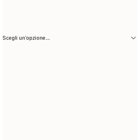
Scegli un'opzione...
6,
21x30 cm