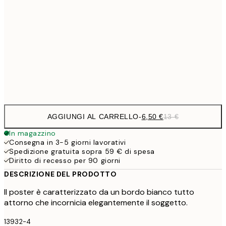
9,
30x40 cm
19,
16,2
50x70 cm
32,
Frame
options
AGGIUNGI AL CARRELLO
-
6,50 €
13 €
In magazzino
Consegna in 3-5 giorni lavorativi
Spedizione gratuita sopra 59 € di spesa
Diritto di recesso per 90 giorni
DESCRIZIONE DEL PRODOTTO
Il poster è caratterizzato da un bordo bianco tutto
attorno che incornicia elegantemente il soggetto.
13932-4