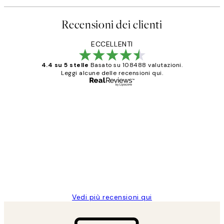
Recensioni dei clienti
ECCELLENTI
4.4 su 5 stelle
Basato su 108488 valutazioni.
Leggi alcune delle recensioni qui.
Acquirente verificato
recensioni
dei
PERFECT!!
clienti
26 mag
Alessandra G
Vedi più recensioni qui