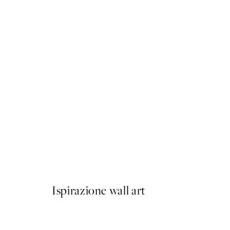
50%*
Butterfly Drawing Poster
Da 3,98 €
7,95 €
Ispirazione wall art