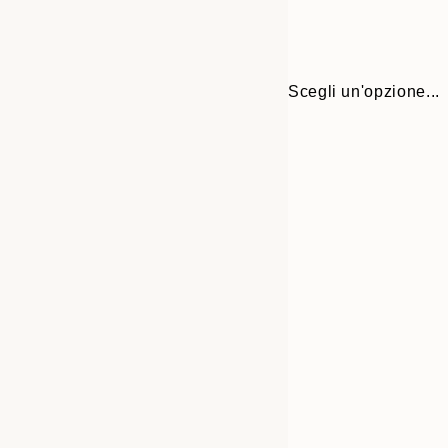
Scegli un'opzione...
Frame
21x30 cm
options
30x40 cm