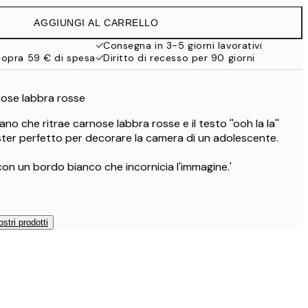
19,95 €
AGGIUNGI AL CARRELLO
13,73 €
27,45 €
Consegna in 3-5 giorni lavorativi
sopra 59 € di spesa
Diritto di recesso per 90 giorni
16,23 €
32,45 €
nose labbra rosse
no che ritrae carnose labbra rosse e il testo ''ooh la la''
oster perfetto per decorare la camera di un adolescente.
con un bordo bianco che incornicia l'immagine.'
ostri prodotti