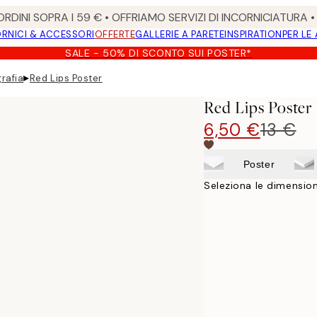
RDINI SOPRA I 59 € • OFFRIAMO SERVIZI DI INCORNICIATURA 
RNICI & ACCESSORI
OFFERTE
GALLERIE A PARETE
INSPIRATION
PER LE
SALE - 50% DI SCONTO SUI POSTER*
▸
grafia
Red Lips Poster
Red Lips Poster
6,50 €
13 €
Poster
Seleziona le dimension