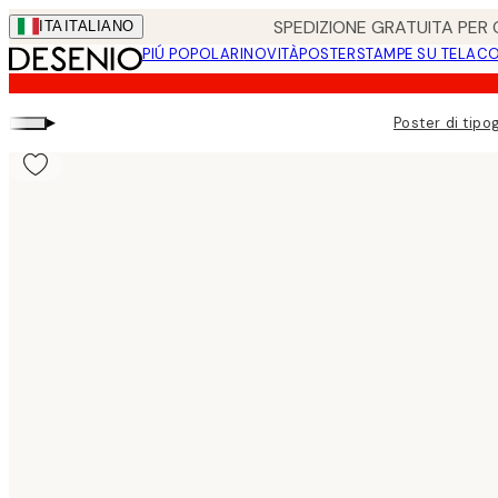
Skip
SPEDIZIONE GRATUITA PER O
ITA
ITALIANO
to
PIÚ POPOLARI
NOVITÀ
POSTER
STAMPE SU TELA
CO
main
content.
▸
Poster di tipo