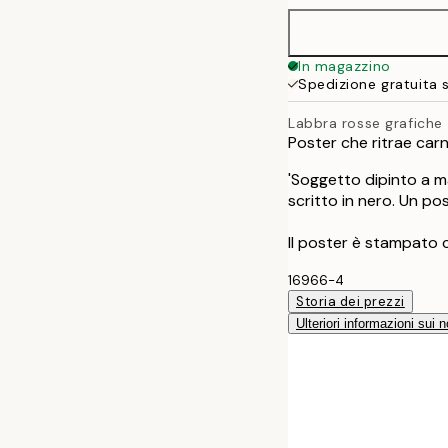
40x50 cm
In magazzino
Spedizione gratuita 
50x70 cm
Labbra rosse grafiche
Poster che ritrae car
'Soggetto dipinto a ma
scritto in nero. Un p
Il poster è stampato 
16966-4
Storia dei prezzi
Ulteriori informazioni sui n