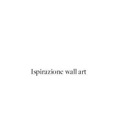
50%*
Berlin Shapes No2 Poster
Da 6,50 €
13 €
Ispirazione wall art