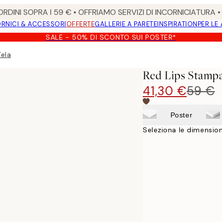
RDINI SOPRA I 59 € • OFFRIAMO SERVIZI DI INCORNICIATURA 
RNICI & ACCESSORI
OFFERTE
GALLERIE A PARETE
INSPIRATION
PER LE
SALE - 50% DI SCONTO SUI POSTER*
Tela
Red Lips Stampa
41,30 €
59 €
Poster
Seleziona le dimension