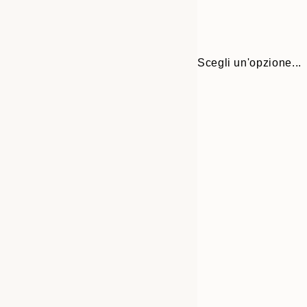
Scegli un'opzione...
30x40 cm
50x70 cm