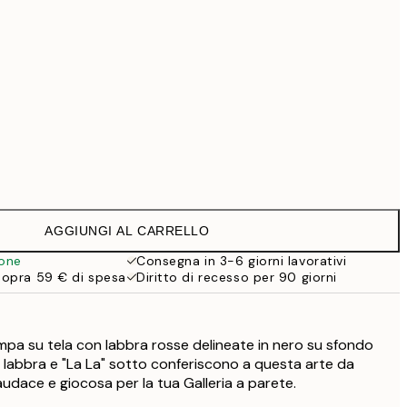
99 €
Senza cornice
AGGIUNGI AL CARRELLO
ione
Consegna in 3-6 giorni lavorativi
sopra 59 € di spesa
Diritto di recesso per 90 giorni
mpa su tela con labbra rosse delineate in nero su sfondo
e labbra e "La La" sotto conferiscono a questa arte da
udace e giocosa per la tua Galleria a parete.