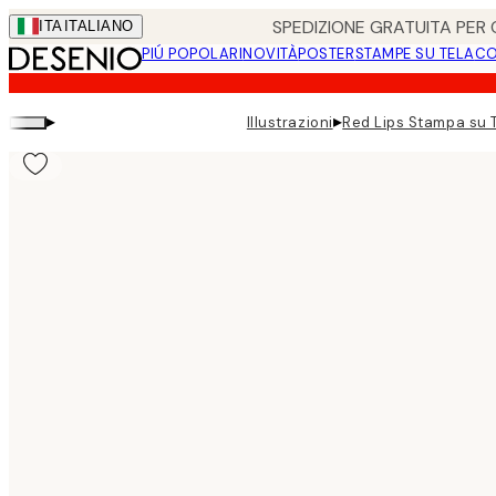
Skip
SPEDIZIONE GRATUITA PER O
ITA
ITALIANO
to
PIÚ POPOLARI
NOVITÀ
POSTER
STAMPE SU TELA
CO
main
content.
▸
▸
Illustrazioni
Red Lips Stampa su 