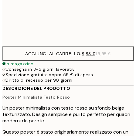
16,2
50x70 cm
32,
Frame
options
AGGIUNGI AL CARRELLO
-
9,98 €
19,95 €
In magazzino
Consegna in 3-5 giorni lavorativi
Spedizione gratuita sopra 59 € di spesa
Diritto di recesso per 90 giorni
DESCRIZIONE DEL PRODOTTO
Poster Minimalista Testo Rosso
Un poster minimalista con testo rosso su sfondo beige
texturizzato. Design semplice e pulito perfetto per quadri
moderni da parete.
Questo poster è stato originariamente realizzato con un