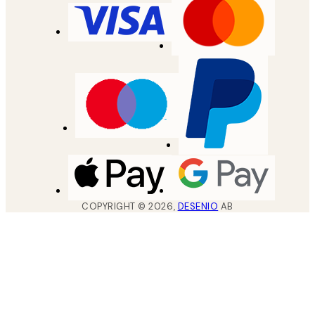
COPYRIGHT ©
2026
,
DESENIO
AB