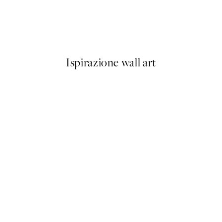
Quiet Confidence Poster
Da 9,98 €
19,95 €
Ispirazione wall art