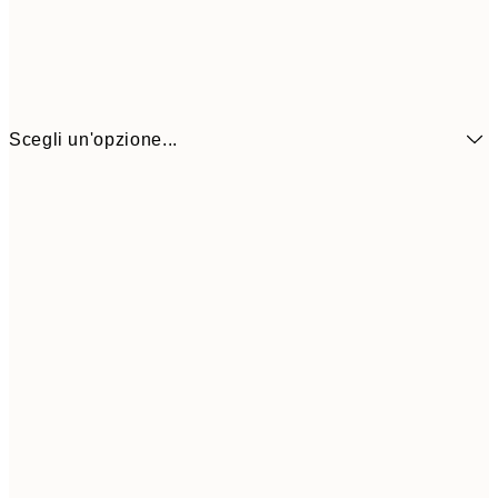
Scegli un'opzione...
13x18 cm
7,