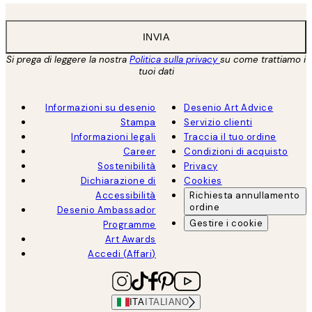
INVIA
Si prega di leggere la nostra
Politica sulla privacy
su come trattiamo i
tuoi dati
Informazioni su desenio
Desenio Art Advice
Stampa
Servizio clienti
Informazioni legali
Traccia il tuo ordine
Career
Condizioni di acquisto
Sostenibilità
Privacy
Dichiarazione di
Cookies
Accessibilità
Richiesta annullamento
ordine
Desenio Ambassador
Gestire i cookie
Programme
Art Awards
Accedi (Affari)
ITA
ITALIANO