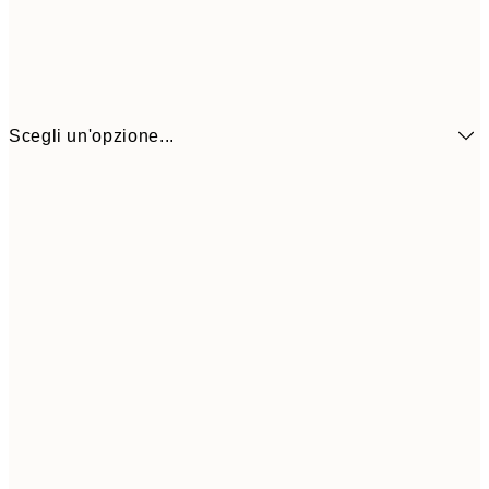
Scegli un'opzione...
6,
21x30 cm