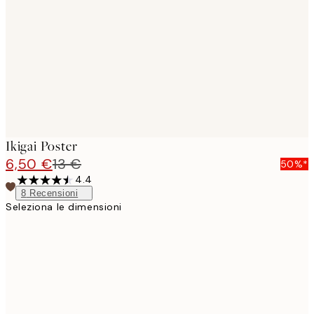
images
Ikigai Poster
6,50 €
13 €
50%*
4.4
8
Recensioni
Seleziona le dimensioni