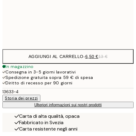
9,
30x40 cm
19,
Frame
options
AGGIUNGI AL CARRELLO
-
6,50 €
13 €
In magazzino
Consegna in 3-5 giorni lavorativi
Spedizione gratuita sopra 59 € di spesa
Diritto di recesso per 90 giorni
13633-4
Storia dei prezzi
Ulteriori informazioni sui nostri prodotti
Carta di alta qualità, opaca
Fabbricato in Svezia
Carta resistente negli anni