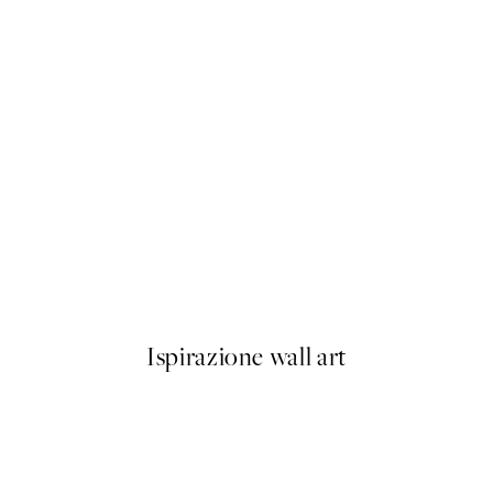
50%*
Rustic Geometry No1 Poster
Da 6,50 €
13 €
Ispirazione wall art