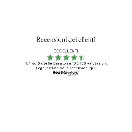
Recensioni dei clienti
ECCELLENTI
4.4 su 5 stelle
Basato su 108488 valutazioni.
Leggi alcune delle recensioni qui.
Acquirente verificato
recensioni
dei
PERFECT!!
clienti
26 mag
Alessandra G