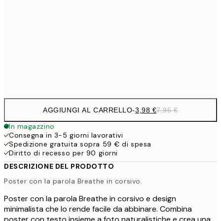
9,
30x40 cm
19,
16,2
50x70 cm
32,
Frame
options
AGGIUNGI AL CARRELLO
-
3,98 €
7,95 €
In magazzino
Consegna in 3-5 giorni lavorativi
Spedizione gratuita sopra 59 € di spesa
Diritto di recesso per 90 giorni
DESCRIZIONE DEL PRODOTTO
Poster con la parola Breathe in corsivo.
Poster con la parola Breathe in corsivo e design
minimalista che lo rende facile da abbinare. Combina
poster con testo insieme a foto naturalistiche e crea una