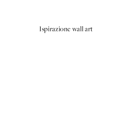
Five Minutes Poster
Da 6,50 €
13 €
Ispirazione wall art