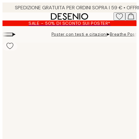
Skip
to
main
SALE - 50% DI SCONTO SUI POSTER*
content.
▸
▸
Poster con testi e citazioni
Breathe Poste
Product
images