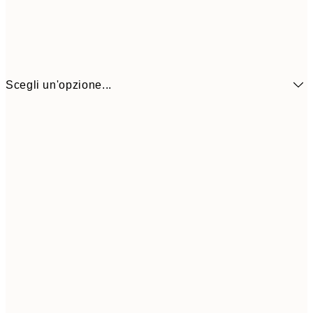
Scegli un'opzione...
6,
21x30 cm