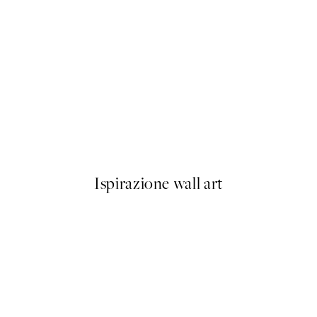
50%*
Close Up Blossom Poster
Da 6,50 €
13 €
Ispirazione wall art