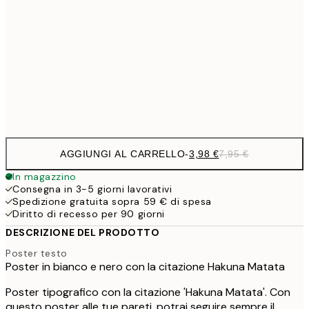
9,
30x40 cm
19,
16,2
50x70 cm
32,
Frame
options
AGGIUNGI AL CARRELLO
-
3,98 €
7,95 €
In magazzino
Consegna in 3-5 giorni lavorativi
Spedizione gratuita sopra 59 € di spesa
Diritto di recesso per 90 giorni
DESCRIZIONE DEL PRODOTTO
Poster testo
Poster in bianco e nero con la citazione Hakuna Matata
Poster tipografico con la citazione 'Hakuna Matata'. Con
questo poster alle tue pareti, potrai seguire sempre il