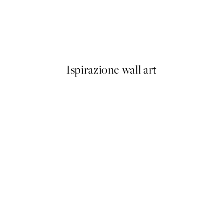
50%*
Van Gogh - River Bank in Spr
Da 6,50 €
13 €
Ispirazione wall art