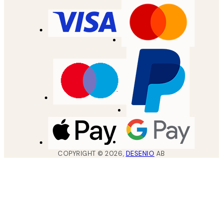
COPYRIGHT ©
2026
,
DESENIO
AB