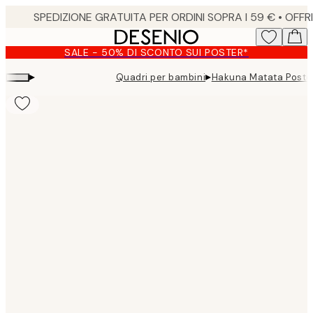
Skip
to
main
SALE - 50% DI SCONTO SUI POSTER*
content.
▸
▸
Quadri per bambini
Hakuna Matata Poste
Product
images