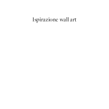
Da 3,98 €
7,95 €
Ispirazione wall art