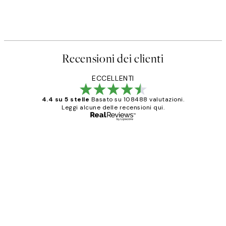
Recensioni dei clienti
ECCELLENTI
4.4 su 5 stelle
Basato su 108488 valutazioni.
Leggi alcune delle recensioni qui.
Acquirente verificato
recensioni
dei
PERFECT!!
clienti
26 mag
Alessandra G