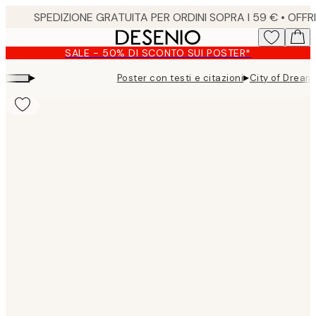
Skip
to
main
SALE - 50% DI SCONTO SUI POSTER*
content.
▸
▸
Poster con testi e citazioni
City of Dream
Product
images