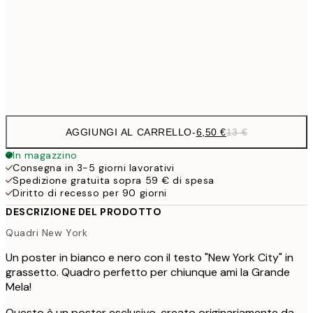
13,7
40x50 cm
27,
Frame
options
AGGIUNGI AL CARRELLO
-
6,50 €
13 €
In magazzino
Consegna in 3-5 giorni lavorativi
Spedizione gratuita sopra 59 € di spesa
Diritto di recesso per 90 giorni
DESCRIZIONE DEL PRODOTTO
Quadri New York
Un poster in bianco e nero con il testo "New York City" in
grassetto. Quadro perfetto per chiunque ami la Grande
Mela!
Questo è un poster esclusivo, creato originariamente da