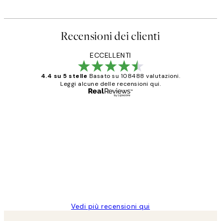
Recensioni dei clienti
ECCELLENTI
4.4 su 5 stelle
Basato su 108488 valutazioni.
Leggi alcune delle recensioni qui.
Acquirente verificato
recensioni
dei
PERFECT!!
clienti
26 mag
Alessandra G
Vedi più recensioni qui