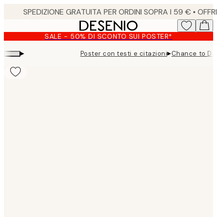
Skip
to
main
SALE - 50% DI SCONTO SUI POSTER*
content.
▸
▸
Poster con testi e citazioni
Chance to Da
Product
images