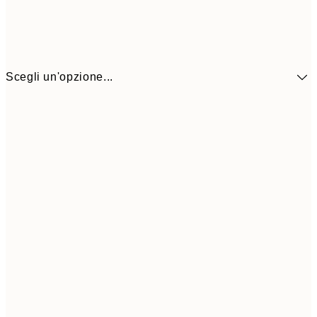
Scegli un'opzione...
9,
30x40 cm
19,