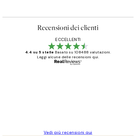
Recensioni dei clienti
ECCELLENTI
4.4 su 5 stelle
Basato su 108488 valutazioni.
Leggi alcune delle recensioni qui.
Acquirente verificato
recensioni
dei
PERFECT!!
clienti
26 mag
Alessandra G
Vedi più recensioni qui