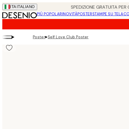
Skip
SPEDIZIONE GRATUITA PER O
ITA
ITALIANO
to
PIÚ POPOLARI
NOVITÀ
POSTER
STAMPE SU TELA
CO
main
content.
▸
▸
Poster
Self Love Club Poster