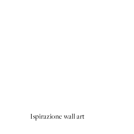
50%*
Dot and Stride Poster
Da 9,98 €
19,95 €
Ispirazione wall art