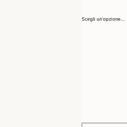
Scegli un'opzione...
Frame
21x30 cm
options
30x40 cm