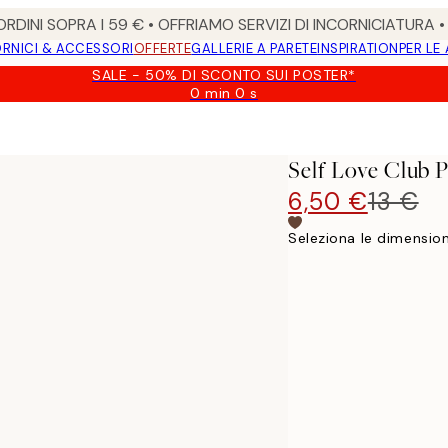
RDINI SOPRA I 59 € • OFFRIAMO SERVIZI DI INCORNICIATURA 
RNICI & ACCESSORI
OFFERTE
GALLERIE A PARETE
INSPIRATION
PER LE
SALE - 50% DI SCONTO SUI POSTER*
0 min
0 s
Valido
fino
a:
2026-
Self Love Club 
08-
09
6,50 €
13 €
Seleziona le dimension