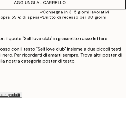
AGGIUNGI AL CARRELLO
16,23 €
32,45 €
Consegna in 3-5 giorni lavorativi
sopra 59 € di spesa
Diritto di recesso per 90 giorni
n il qoute "Self love club" in grassetto rosso lettere
sso con il testo "Self love club" insieme a due piccoli testi
i nero. Per ricordarti di amarti sempre. Trova altri poster di
ella nostra categoria poster di testo.
ostri prodotti