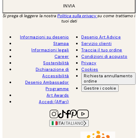
INVIA
Si prega di leggere la nostra
Politica sulla privacy
su come trattiamo i
tuoi dati
Informazioni su desenio
Desenio Art Advice
Stampa
Servizio clienti
Informazioni legali
Traccia il tuo ordine
Career
Condizioni di acquisto
Sostenibilità
Privacy
Dichiarazione di
Cookies
Accessibilità
Richiesta annullamento
ordine
Desenio Ambassador
Gestire i cookie
Programme
Art Awards
Accedi (Affari)
ITA
ITALIANO