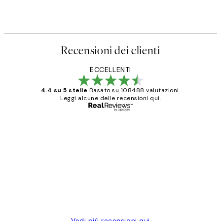
Recensioni dei clienti
ECCELLENTI
4.4 su 5 stelle
Basato su 108488 valutazioni.
Leggi alcune delle recensioni qui.
Acquirente verificato
recensioni
dei
PERFECT!!
clienti
26 mag
Alessandra G
Vedi più recensioni qui