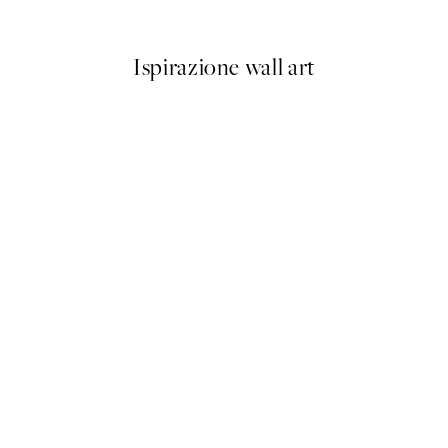
Da 10,98 €
21,95 €
Ispirazione wall art