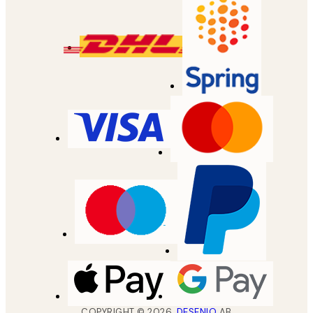
COPYRIGHT ©
2026
,
DESENIO
AB