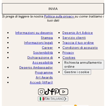
INVIA
Si prega di leggere la nostra
Politica sulla privacy
su come trattiamo i
tuoi dati
Informazioni su desenio
Desenio Art Advice
Stampa
Servizio clienti
Informazioni legali
Traccia il tuo ordine
Career
Condizioni di acquisto
Sostenibilità
Privacy
Dichiarazione di
Cookies
Accessibilità
Richiesta annullamento
ordine
Desenio Ambassador
Gestire i cookie
Programme
Art Awards
Accedi (Affari)
ITA
ITALIANO